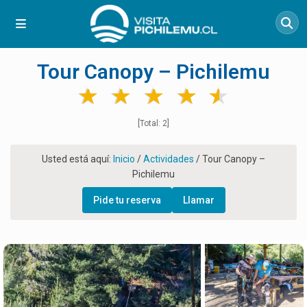
Tour Canopy – Pichilemu
★
★
★
★
★
★
★
★
★
★
[Total: 2]
Usted está aquí:
Inicio
/
Actividades
/
Tour Canopy –
Pichilemu
Pide tu reserva
Llamar