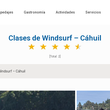
pedajes
Gastronomía
Actividades
Servicios
Clases de Windsurf – Cáhuil
★
★
★
★
★
★
★
★
★
★
[Total: 2]
indsurf – Cáhuil