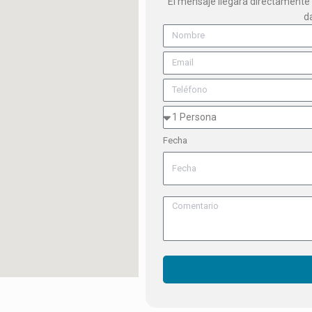
El mensaje llegará directamente 
d
Fecha