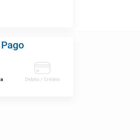
 Pago
ia
Debito / Crédito