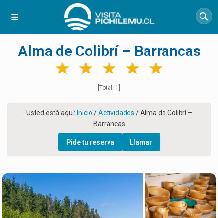
Alma de Colibrí – Barrancas
★
★
★
★
★
★
★
★
★
★
[Total: 1]
Usted está aquí:
Inicio
/
Actividades
/
Alma de Colibrí –
Barrancas
Pide tu reserva
Llamar