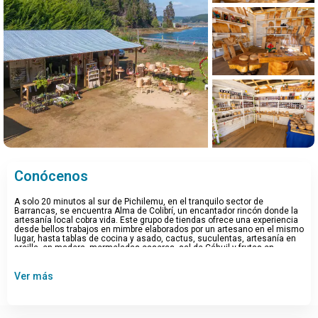
Ver todo 17 fotos
Conócenos
A solo 20 minutos al sur de Pichilemu, en el tranquilo sector de
Barrancas, se encuentra Alma de Colibrí, un encantador rincón donde la
artesanía local cobra vida. Este grupo de tiendas ofrece una experiencia
desde bellos trabajos en mimbre elaborados por un artesano en el mismo
lugar, hasta tablas de cocina y asado, cactus, suculentas, artesanía en
arcilla, en madera, mermeladas caseras, sal de Cáhuil y frutas en
conserva. Un imperdible para quienes buscan llevarse un pedacito
auténtico del espíritu costero del secano. ¡Además ofrecen curso de
Ver más
artesanía en mimbre gratuito a agrupaciones con previa reserva!